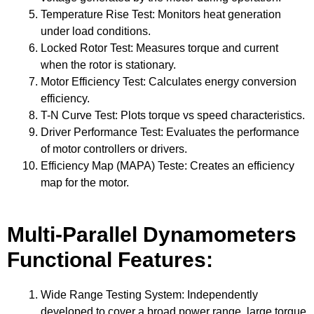
Temperature Rise Test
:
Monitors heat generation
under load conditions
.
Locked Rotor Test
:
Measures torque and current
when the rotor is stationary
.
Motor Efficiency Test
:
Calculates energy conversion
efficiency
.
T-N Curve Test
:
Plots torque vs speed characteristics
.
Driver Performance Test
:
Evaluates the performance
of motor controllers or drivers
.
Efficiency Map
(MAPA) Teste:
Creates an efficiency
map for the motor
.
Multi-Parallel Dynamometers
Functional Features
:
Wide Range Testing System
:
Independently
developed to cover a broad power range
,
large torque